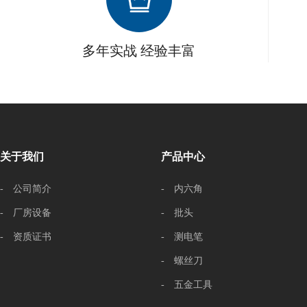
多年实战 经验丰富
关于我们
产品中心
- 公司简介
- 内六角
- 厂房设备
- 批头
- 资质证书
- 测电笔
- 螺丝刀
- 五金工具