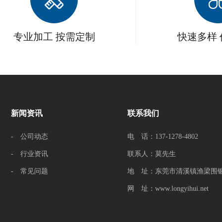
专业加工 按需定制
快速多样
新闻资讯
联系我们
- 公司动态
电 话：137-1278-4802
- 行业资讯
联系人：莫先生
- 常见问题
地 址：东莞市清溪镇渔梁围银
网 址：www.longyihui.net