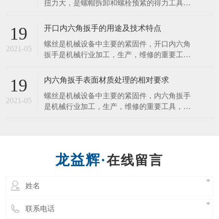
螺丝刀头的维护保养
01
螺丝刀头的维护保养： 禁止摔打螺丝刀（防
2021-07
止发生碰撞或者掉落现象，不然会发生马达噪
音以及起子出现晃动的现象）。 拔螺丝刀与
配套控制器的连接插头，应当以插头基部为力
内六角扳手怎么才能让寿命变长？
19
点，不应当用力拉扯电线，避免损坏接触的插
内六角扳手结构紧凑，体积小，重量轻，输出
头。 螺丝刀工作时摇晃太大时必须立刻停止
2021-05
扭力大，是螺帽拆卸和螺栓预紧的得力工具。
使用，防止更深度地损坏螺丝刀，并通知管理
扭力控制在此3%范围内，能满足联接预紧高
人员进行维修管理。
精度扭 力值的要求。特种工具力矩就是力和
开口内六角扳手的用途及技术特点
19
距离的乘积，在紧固螺丝螺栓螺母等螺纹紧固
螺丝是机械设备中主要的紧固件，开口内六角
件时需要控制施加的力矩大小，以保证螺纹紧
2021-05
扳手是机械行业加工，生产，维修的重要工
固且不至 于因力矩过大破坏螺纹。为了延长
具，该项目是传统扳手工具的一次革命，它有
内六角扳手的使用寿
以下几项优点。 1．可快速工作，工作速度比
内六角扳手表面材质处理的相对要求
19
传统扳手快三至四倍，比快速扳手的工作速度
螺丝是机械设备中主要的紧固件，内六角扳手
还要快。 2．一个开口内六角扳手可适用于2
2021-05
是机械行业加工，生产，维修的重要工具，该
—6种规格的螺丝，而一个双头呆扳手只适用2