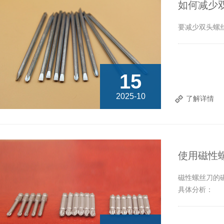
如何减少
要减少双头螺
15
2025-10
了解详情
使用磁性
磁性螺丝刀的
具体分析：