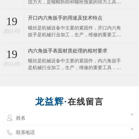
螺丝刀头的维护保养
01
螺丝刀头的维护保养： 禁止摔打螺丝刀（防
2021-07
止发生碰撞或者掉落现象，不然会发生马达噪
音以及起子出现晃动的现象）。 拔螺丝刀与
配套控制器的连接插头，应当以插头基部为力
内六角扳手怎么才能让寿命变长？
19
点，不应当用力拉扯电线，避免损坏接触的插
内六角扳手结构紧凑，体积小，重量轻，输出
头。 螺丝刀工作时摇晃太大时必须立刻停止
2021-05
扭力大，是螺帽拆卸和螺栓预紧的得力工具。
使用，防止更深度地损坏螺丝刀，并通知管理
扭力控制在此3%范围内，能满足联接预紧高
人员进行维修管理。
精度扭 力值的要求。特种工具力矩就是力和
开口内六角扳手的用途及技术特点
19
距离的乘积，在紧固螺丝螺栓螺母等螺纹紧固
螺丝是机械设备中主要的紧固件，开口内六角
件时需要控制施加的力矩大小，以保证螺纹紧
2021-05
扳手是机械行业加工，生产，维修的重要工
固且不至 于因力矩过大破坏螺纹。为了延长
具，该项目是传统扳手工具的一次革命，它有
内六角扳手的使用寿
以下几项优点。 1．可快速工作，工作速度比
内六角扳手表面材质处理的相对要求
19
传统扳手快三至四倍，比快速扳手的工作速度
螺丝是机械设备中主要的紧固件，内六角扳手
还要快。 2．一个开口内六角扳手可适用于2
2021-05
是机械行业加工，生产，维修的重要工具，该
—6种规格的螺丝，而一个双头呆扳手只适用2