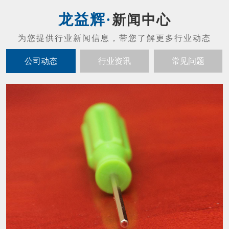
螺丝刀头的维护保养
01
螺丝刀头的维护保养： 禁止摔打螺丝刀（防
2021-07
止发生碰撞或者掉落现象，不然会发生马达噪
音以及起子出现晃动的现象）。 拔螺丝刀与
配套控制器的连接插头，应当以插头基部为力
内六角扳手怎么才能让寿命变长？
19
点，不应当用力拉扯电线，避免损坏接触的插
内六角扳手结构紧凑，体积小，重量轻，输出
头。 螺丝刀工作时摇晃太大时必须立刻停止
2021-05