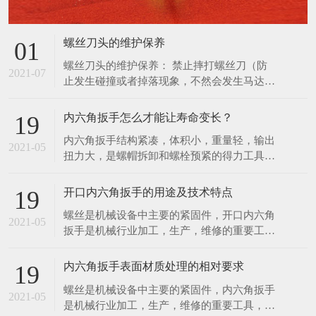
扭力大，是螺帽拆卸和螺栓预紧的得力工具。
使用，防止更深度地损坏螺丝刀，并通知管理
扭力控制在此3%范围内，能满足联接预紧高
人员进行维修管理。
精度扭 力值的要求。特种工具力矩就是力和
开口内六角扳手的用途及技术特点
19
距离的乘积，在紧固螺丝螺栓螺母等螺纹紧固
螺丝是机械设备中主要的紧固件，开口内六角
件时需要控制施加的力矩大小，以保证螺纹紧
2021-05
扳手是机械行业加工，生产，维修的重要工
固且不至 于因力矩过大破坏螺纹。为了延长
具，该项目是传统扳手工具的一次革命，它有
内六角扳手的使用寿
以下几项优点。 1．可快速工作，工作速度比
内六角扳手表面材质处理的相对要求
19
传统扳手快三至四倍，比快速扳手的工作速度
螺丝是机械设备中主要的紧固件，内六角扳手
还要快。 2．一个开口内六角扳手可适用于2
2021-05
是机械行业加工，生产，维修的重要工具，该
—6种规格的螺丝，而一个双头呆扳手只适用2
项目是传统扳手工具的一次革命。现根据内六
种螺丝。 一个
角扳手的不同材质，对内六角扳手提出对应的
表面处理要求。 1．亮铬：像镜面一样的光
亮； 2．亚铬：无光泽； 3．电泳：黑色，有
在线留言
亮度，在外加直流电的作用下，使带电粒子在
分散的介质力向