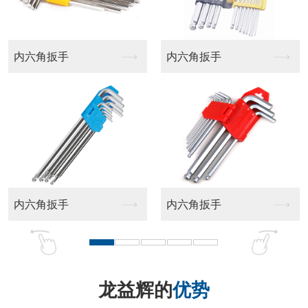
平头十字批头
十字批头
龙益辉的
优势
品牌实力强 匠心品质好 售后服务佳