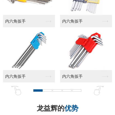
平头十字批头
十字批头
龙益辉的
优势
品牌实力强 匠心品质好 售后服务佳