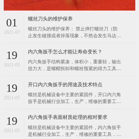
扭力大，是螺帽拆卸和螺栓预紧的得力工具。
使用，防止更深度地损坏螺丝刀，并通知管理
扭力控制在此3%范围内，能满足联接预紧高
人员进行维修管理。
精度扭 力值的要求。特种工具力矩就是力和
开口内六角扳手的用途及技术特点
19
距离的乘积，在紧固螺丝螺栓螺母等螺纹紧固
螺丝是机械设备中主要的紧固件，开口内六角
件时需要控制施加的力矩大小，以保证螺纹紧
2021-05
扳手是机械行业加工，生产，维修的重要工
固且不至 于因力矩过大破坏螺纹。为了延长
具，该项目是传统扳手工具的一次革命，它有
内六角扳手的使用寿
以下几项优点。 1．可快速工作，工作速度比
内六角扳手表面材质处理的相对要求
19
传统扳手快三至四倍，比快速扳手的工作速度
螺丝是机械设备中主要的紧固件，内六角扳手
还要快。 2．一个开口内六角扳手可适用于2
2021-05
是机械行业加工，生产，维修的重要工具，该
—6种规格的螺丝，而一个双头呆扳手只适用2
项目是传统扳手工具的一次革命。现根据内六
种螺丝。 一个
角扳手的不同材质，对内六角扳手提出对应的
表面处理要求。 1．亮铬：像镜面一样的光
亮； 2．亚铬：无光泽； 3．电泳：黑色，有
在线留言
亮度，在外加直流电的作用下，使带电粒子在
分散的介质力向