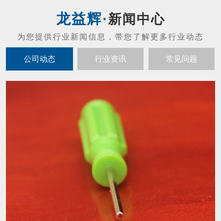
螺丝刀头的维护保养
01
螺丝刀头的维护保养： 禁止摔打螺丝刀（防
2021-07
止发生碰撞或者掉落现象，不然会发生马达噪
音以及起子出现晃动的现象）。 拔螺丝刀与
配套控制器的连接插头，应当以插头基部为力
内六角扳手怎么才能让寿命变长？
19
点，不应当用力拉扯电线，避免损坏接触的插
内六角扳手结构紧凑，体积小，重量轻，输出
头。 螺丝刀工作时摇晃太大时必须立刻停止
2021-05