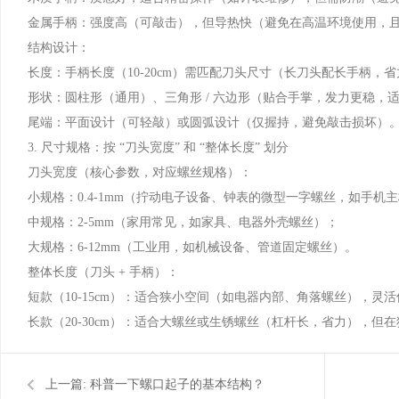
金属手柄：强度高（可敲击），但导热快（避免在高温环境使用，
结构设计：
长度：手柄长度（10-20cm）需匹配刀头尺寸（长刀头配长手柄
形状：圆柱形（通用）、三角形 / 六边形（贴合手掌，发力更稳，
尾端：平面设计（可轻敲）或圆弧设计（仅握持，避免敲击损坏）
3. 尺寸规格：按 “刀头宽度” 和 “整体长度” 划分
刀头宽度（核心参数，对应螺丝规格）：
小规格：0.4-1mm（拧动电子设备、钟表的微型一字螺丝，如手机
中规格：2-5mm（家用常见，如家具、电器外壳螺丝）；
大规格：6-12mm（工业用，如机械设备、管道固定螺丝）。
整体长度（刀头 + 手柄）：
短款（10-15cm）：适合狭小空间（如电器内部、角落螺丝），灵
长款（20-30cm）：适合大螺丝或生锈螺丝（杠杆长，省力），但
上一篇:
科普一下螺口起子的基本结构？