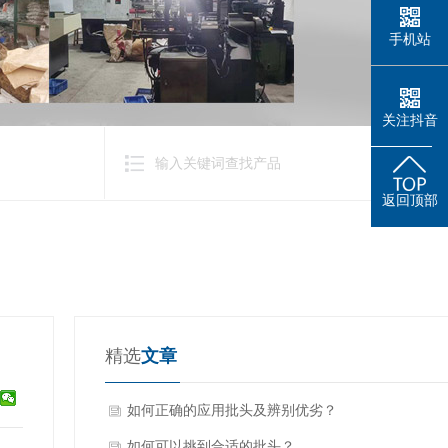
手机站
关注抖音
返回顶部
精选
文章
如何正确的应用批头及辨别优劣？
如何可以挑到合适的批头？