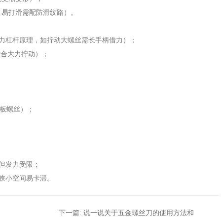
且易打滑需配防滑纹路）。
，省力杠杆原理，如拧动大螺丝需长手柄借力）；
适合大力拧动）；
。
主板螺丝）；
活但发力受限；
在狭小空间易卡滞。
下一篇:
说一说关于五金螺丝刀的使用方法和