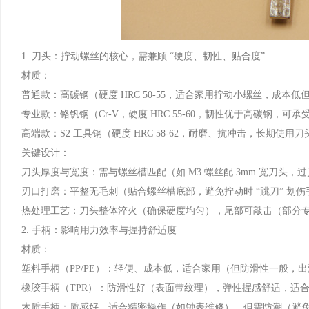
1. 刀头：拧动螺丝的核心，需兼顾 “硬度、韧性、贴合度”
材质：
普通款：高碳钢（硬度 HRC 50-55，适合家用拧动小螺丝，成本低
专业款：铬钒钢（Cr-V，硬度 HRC 55-60，韧性优于高碳钢，
高端款：S2 工具钢（硬度 HRC 58-62，耐磨、抗冲击，长期使
关键设计：
刀头厚度与宽度：需与螺丝槽匹配（如 M3 螺丝配 3mm 宽刀头
刃口打磨：平整无毛刺（贴合螺丝槽底部，避免拧动时 “跳刀” 划伤
热处理工艺：刀头整体淬火（确保硬度均匀），尾部可敲击（部分
2. 手柄：影响用力效率与握持舒适度
材质：
塑料手柄（PP/PE）：轻便、成本低，适合家用（但防滑性一般，
橡胶手柄（TPR）：防滑性好（表面带纹理），弹性握感舒适，适
木质手柄：质感好，适合精密操作（如钟表维修），但需防潮（避