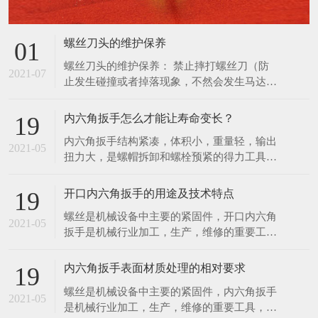
螺丝刀头的维护保养
01
螺丝刀头的维护保养： 禁止摔打螺丝刀（防
2021-07
止发生碰撞或者掉落现象，不然会发生马达噪
音以及起子出现晃动的现象）。 拔螺丝刀与
配套控制器的连接插头，应当以插头基部为力
内六角扳手怎么才能让寿命变长？
19
点，不应当用力拉扯电线，避免损坏接触的插
内六角扳手结构紧凑，体积小，重量轻，输出
头。 螺丝刀工作时摇晃太大时必须立刻停止
2021-05
扭力大，是螺帽拆卸和螺栓预紧的得力工具。
使用，防止更深度地损坏螺丝刀，并通知管理
扭力控制在此3%范围内，能满足联接预紧高
人员进行维修管理。
精度扭 力值的要求。特种工具力矩就是力和
开口内六角扳手的用途及技术特点
19
距离的乘积，在紧固螺丝螺栓螺母等螺纹紧固
螺丝是机械设备中主要的紧固件，开口内六角
件时需要控制施加的力矩大小，以保证螺纹紧
2021-05
扳手是机械行业加工，生产，维修的重要工
固且不至 于因力矩过大破坏螺纹。为了延长
具，该项目是传统扳手工具的一次革命，它有
内六角扳手的使用寿
以下几项优点。 1．可快速工作，工作速度比
内六角扳手表面材质处理的相对要求
19
传统扳手快三至四倍，比快速扳手的工作速度
螺丝是机械设备中主要的紧固件，内六角扳手
还要快。 2．一个开口内六角扳手可适用于2
2021-05
是机械行业加工，生产，维修的重要工具，该
—6种规格的螺丝，而一个双头呆扳手只适用2