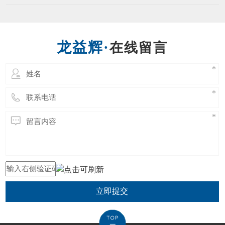
项目是传统扳手工具的一次革命。现根据内六
种螺丝。 一个
角扳手的不同材质，对内六角扳手提出对应的
表面处理要求。 1．亮铬：像镜面一样的光
亮； 2．亚铬：无光泽； 3．电泳：黑色，有
在线留言
亮度，在外加直流电的作用下，使带电粒子在
分散的介质力向
立即提交