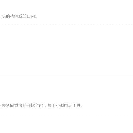
钉头的槽缝或凹口内。
用来紧固或者松开螺丝的，属于小型电动工具。