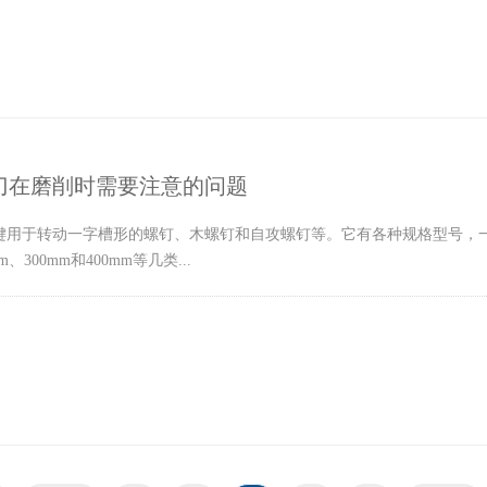
刀在磨削时需要注意的问题
键用于转动一字槽形的螺钉、木螺钉和自攻螺钉等。它有各种规格型号，一
mm、300mm和400mm等几类...