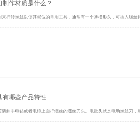
刀制作材质是什么？
用来拧转螺丝以使其就位的常用工具，通常有一个薄楔形头，可插入螺丝
具有哪些产品特性
安装到手电钻或者电锤上面拧螺丝的螺丝刀头。电批头就是电动螺丝刀，