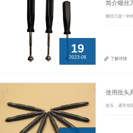
简介螺丝
螺丝刀是一种
19
2023-06
了解详情
使用批头
批头，通常指