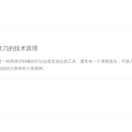
丝刀的技术原理
是一种用来拧转螺丝钉以迫使其就位的工具，通常有一个薄楔形头，可插入
包括内六角和外六角两种。