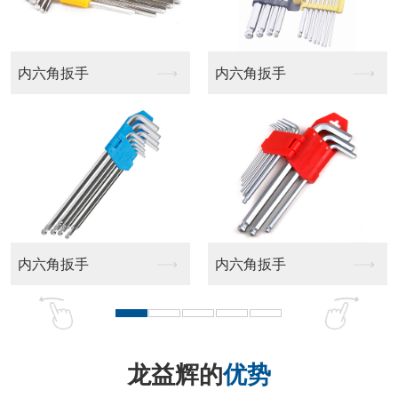
平头十字批头
十字批头
龙益辉的
优势
品牌实力强 匠心品质好 售后服务佳