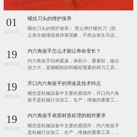
扭力大，是螺帽拆卸和螺栓预紧的得力工具。
使用，防止更深度地损坏螺丝刀，并通知管理
扭力控制在此3%范围内，能满足联接预紧高
人员进行维修管理。
精度扭 力值的要求。特种工具力矩就是力和
开口内六角扳手的用途及技术特点
19
距离的乘积，在紧固螺丝螺栓螺母等螺纹紧固
螺丝是机械设备中主要的紧固件，开口内六角
件时需要控制施加的力矩大小，以保证螺纹紧
2021-05
扳手是机械行业加工，生产，维修的重要工
固且不至 于因力矩过大破坏螺纹。为了延长
具，该项目是传统扳手工具的一次革命，它有
内六角扳手的使用寿
以下几项优点。 1．可快速工作，工作速度比
内六角扳手表面材质处理的相对要求
19
传统扳手快三至四倍，比快速扳手的工作速度
螺丝是机械设备中主要的紧固件，内六角扳手
还要快。 2．一个开口内六角扳手可适用于2
2021-05
是机械行业加工，生产，维修的重要工具，该
—6种规格的螺丝，而一个双头呆扳手只适用2
项目是传统扳手工具的一次革命。现根据内六
种螺丝。 一个
角扳手的不同材质，对内六角扳手提出对应的
表面处理要求。 1．亮铬：像镜面一样的光
亮； 2．亚铬：无光泽； 3．电泳：黑色，有
在线留言
亮度，在外加直流电的作用下，使带电粒子在
分散的介质力向