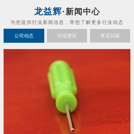
螺丝刀头的维护保养
01
螺丝刀头的维护保养： 禁止摔打螺丝刀（防
2021-07
止发生碰撞或者掉落现象，不然会发生马达噪
音以及起子出现晃动的现象）。 拔螺丝刀与
配套控制器的连接插头，应当以插头基部为力
内六角扳手怎么才能让寿命变长？
19
点，不应当用力拉扯电线，避免损坏接触的插
内六角扳手结构紧凑，体积小，重量轻，输出
头。 螺丝刀工作时摇晃太大时必须立刻停止
2021-05