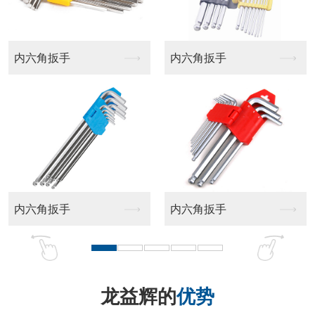
平头十字批头
十字批头
龙益辉的
优势
品牌实力强 匠心品质好 售后服务佳