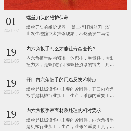
扭力大，是螺帽拆卸和螺栓预紧的得力工具。
使用，防止更深度地损坏螺丝刀，并通知管理
扭力控制在此3%范围内，能满足联接预紧高
人员进行维修管理。
精度扭 力值的要求。特种工具力矩就是力和
开口内六角扳手的用途及技术特点
19
距离的乘积，在紧固螺丝螺栓螺母等螺纹紧固
螺丝是机械设备中主要的紧固件，开口内六角
件时需要控制施加的力矩大小，以保证螺纹紧
2021-05
扳手是机械行业加工，生产，维修的重要工
固且不至 于因力矩过大破坏螺纹。为了延长
具，该项目是传统扳手工具的一次革命，它有
内六角扳手的使用寿
以下几项优点。 1．可快速工作，工作速度比
内六角扳手表面材质处理的相对要求
19
传统扳手快三至四倍，比快速扳手的工作速度
螺丝是机械设备中主要的紧固件，内六角扳手
还要快。 2．一个开口内六角扳手可适用于2
2021-05
是机械行业加工，生产，维修的重要工具，该
—6种规格的螺丝，而一个双头呆扳手只适用2
项目是传统扳手工具的一次革命。现根据内六
种螺丝。 一个
角扳手的不同材质，对内六角扳手提出对应的
表面处理要求。 1．亮铬：像镜面一样的光
亮； 2．亚铬：无光泽； 3．电泳：黑色，有
在线留言
亮度，在外加直流电的作用下，使带电粒子在
分散的介质力向