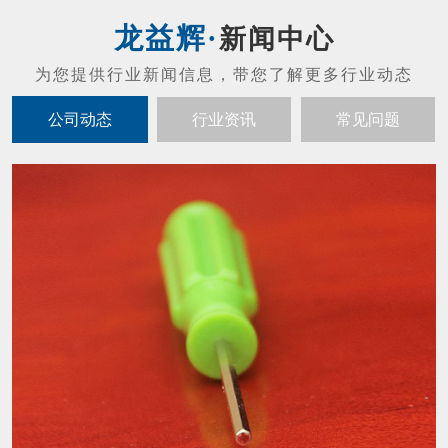
螺丝刀头的维护保养
01
螺丝刀头的维护保养： 禁止摔打螺丝刀（防
2021-07
止发生碰撞或者掉落现象，不然会发生马达噪
音以及起子出现晃动的现象）。 拔螺丝刀与
配套控制器的连接插头，应当以插头基部为力
内六角扳手怎么才能让寿命变长？
19
点，不应当用力拉扯电线，避免损坏接触的插
内六角扳手结构紧凑，体积小，重量轻，输出
头。 螺丝刀工作时摇晃太大时必须立刻停止
2021-05