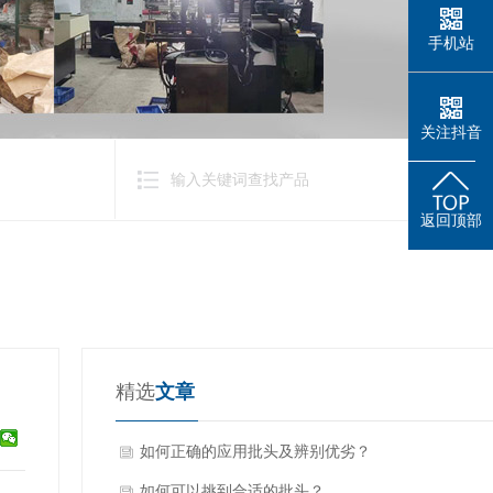
手机站
关注抖音
返回顶部
精选
文章
如何正确的应用批头及辨别优劣？
如何可以挑到合适的批头？