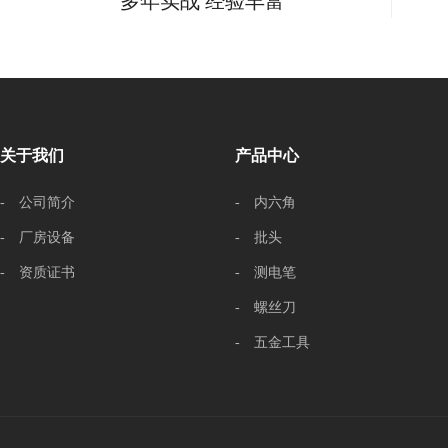
多年实战 经验丰富
关于我们
产品中心
- 公司简介
- 内六角
- 厂房设备
- 批头
- 资质证书
- 测电笔
- 螺丝刀
- 五金工具