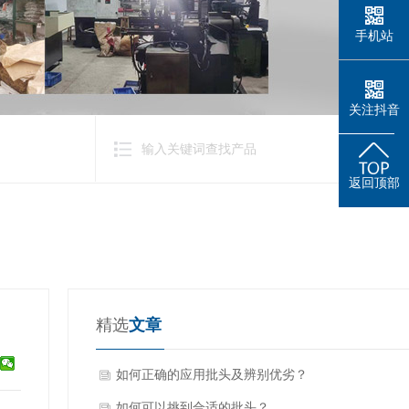
手机站
关注抖音
返回顶部
精选
文章
如何正确的应用批头及辨别优劣？
如何可以挑到合适的批头？