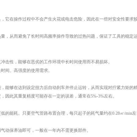
具，它在操作过程中不会产生火花或电击危险，因此在一些对安全性要求
热量，从而避免了长时间高频率操作导致的过热问题，保证了工具的稳定
抗冲击性，能够在恶劣的工作环境中长时间使用而不易损坏。
长时间、高强度的使用需求。
能，能够在达到设定扭力后自动刹车并停止运转，从而实现对拧紧力矩的
，因此其重复精度可能存在一定的误差，通常在5%-3%左右。
的能耗。只要空气管路布置合理，每只起子的耗气量约在0.28㎡/min左
用气动保养油即可，一般在一年内不需更换部件。