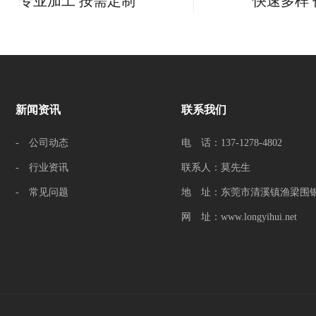
专业加工 按需定制
快速多样
新闻资讯
联系我们
- 公司动态
电 话：137-1278-4802
- 行业资讯
联系人：莫先生
- 常见问题
地 址：东莞市清溪镇渔梁围银
网 址：www.longyihui.net