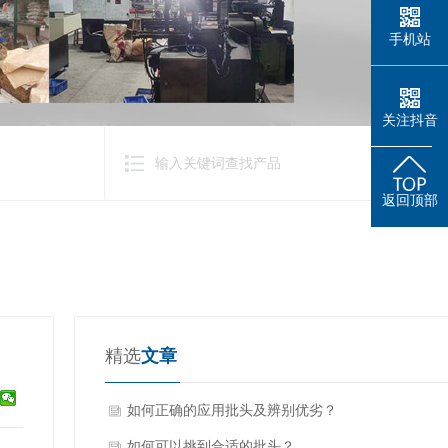
手机站
关注抖音
返回顶部
精选
文章
如何正确的应用批头及辨别优劣？
如何可以挑到合适的批头？