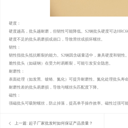
硬度：
硬度越高，批头越耐磨，但韧性可能降低。S2钢批头硬度可达HRC
硬度不足的批头易磨损或崩口，导致滑丝或损坏螺丝。
韧性：
韧性指批头抵抗断裂的能力。S2钢因含碳量适中，兼具硬度和韧性
脆性批头（如碳钢）在受力时易断裂，可能引发安全隐患。
耐磨性：
表面处理（如发黑、镀铬、氮化）可提升耐磨性。氮化处理批头寿命比
耐磨性差的批头易磨损，导致与螺丝头匹配度下降。
磁性：
强磁批头可吸附螺丝，防止掉落，提高单手操作效率。磁性过强可
上一篇:
起子厂家批发时如何保证产品质量？