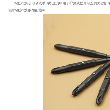
​螺丝批头是电动或手动螺丝刀中用于拧紧或松开螺丝的关键部件
使用
螺丝批头
的性能指标：