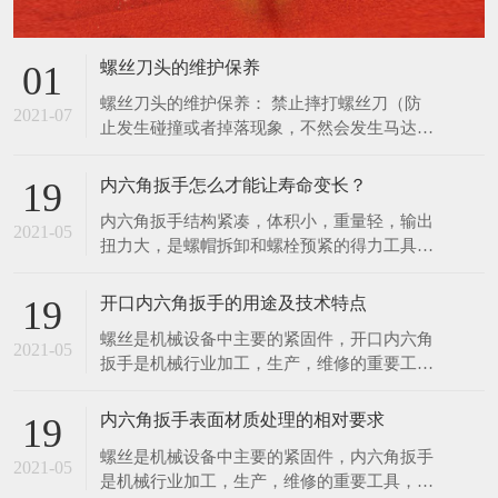
扭力大，是螺帽拆卸和螺栓预紧的得力工具。
使用，防止更深度地损坏螺丝刀，并通知管理
扭力控制在此3%范围内，能满足联接预紧高
人员进行维修管理。
精度扭 力值的要求。特种工具力矩就是力和
开口内六角扳手的用途及技术特点
19
距离的乘积，在紧固螺丝螺栓螺母等螺纹紧固
螺丝是机械设备中主要的紧固件，开口内六角
件时需要控制施加的力矩大小，以保证螺纹紧
2021-05
扳手是机械行业加工，生产，维修的重要工
固且不至 于因力矩过大破坏螺纹。为了延长
具，该项目是传统扳手工具的一次革命，它有
内六角扳手的使用寿
以下几项优点。 1．可快速工作，工作速度比
内六角扳手表面材质处理的相对要求
19
传统扳手快三至四倍，比快速扳手的工作速度
螺丝是机械设备中主要的紧固件，内六角扳手
还要快。 2．一个开口内六角扳手可适用于2
2021-05
是机械行业加工，生产，维修的重要工具，该
—6种规格的螺丝，而一个双头呆扳手只适用2
项目是传统扳手工具的一次革命。现根据内六
种螺丝。 一个
角扳手的不同材质，对内六角扳手提出对应的
表面处理要求。 1．亮铬：像镜面一样的光
亮； 2．亚铬：无光泽； 3．电泳：黑色，有
在线留言
亮度，在外加直流电的作用下，使带电粒子在
分散的介质力向