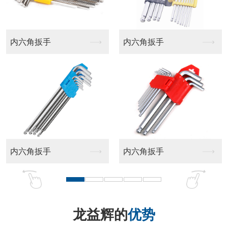
平头十字批头
十字批头
龙益辉的
优势
品牌实力强 匠心品质好 售后服务佳