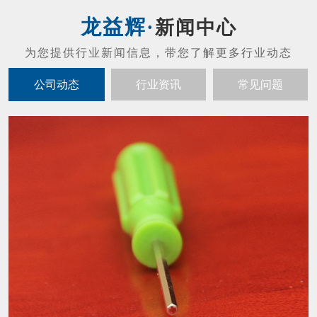
螺丝刀头的维护保养
01
螺丝刀头的维护保养： 禁止摔打螺丝刀（防
2021-07
止发生碰撞或者掉落现象，不然会发生马达噪
音以及起子出现晃动的现象）。 拔螺丝刀与
配套控制器的连接插头，应当以插头基部为力
内六角扳手怎么才能让寿命变长？
19
点，不应当用力拉扯电线，避免损坏接触的插
内六角扳手结构紧凑，体积小，重量轻，输出
头。 螺丝刀工作时摇晃太大时必须立刻停止
2021-05