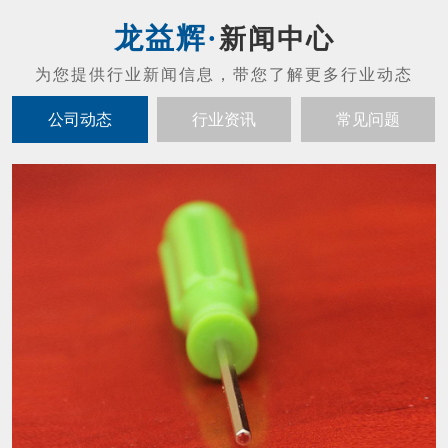
螺丝刀头的维护保养
01
螺丝刀头的维护保养： 禁止摔打螺丝刀（防
2021-07
止发生碰撞或者掉落现象，不然会发生马达噪
音以及起子出现晃动的现象）。 拔螺丝刀与
配套控制器的连接插头，应当以插头基部为力
内六角扳手怎么才能让寿命变长？
19
点，不应当用力拉扯电线，避免损坏接触的插
内六角扳手结构紧凑，体积小，重量轻，输出
头。 螺丝刀工作时摇晃太大时必须立刻停止
2021-05