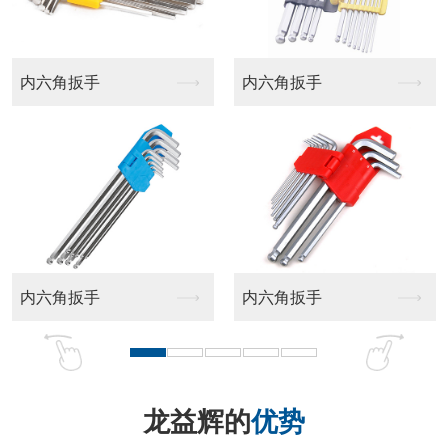
平头十字批头
十字批头
龙益辉的
优势
品牌实力强 匠心品质好 售后服务佳