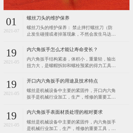
扭力大，是螺帽拆卸和螺栓预紧的得力工具。
使用，防止更深度地损坏螺丝刀，并通知管理
扭力控制在此3%范围内，能满足联接预紧高
人员进行维修管理。
精度扭 力值的要求。特种工具力矩就是力和
开口内六角扳手的用途及技术特点
19
距离的乘积，在紧固螺丝螺栓螺母等螺纹紧固
螺丝是机械设备中主要的紧固件，开口内六角
件时需要控制施加的力矩大小，以保证螺纹紧
2021-05
扳手是机械行业加工，生产，维修的重要工
固且不至 于因力矩过大破坏螺纹。为了延长
具，该项目是传统扳手工具的一次革命，它有
内六角扳手的使用寿
以下几项优点。 1．可快速工作，工作速度比
内六角扳手表面材质处理的相对要求
19
传统扳手快三至四倍，比快速扳手的工作速度
螺丝是机械设备中主要的紧固件，内六角扳手
还要快。 2．一个开口内六角扳手可适用于2
2021-05
是机械行业加工，生产，维修的重要工具，该
—6种规格的螺丝，而一个双头呆扳手只适用2
项目是传统扳手工具的一次革命。现根据内六
种螺丝。 一个
角扳手的不同材质，对内六角扳手提出对应的
表面处理要求。 1．亮铬：像镜面一样的光
亮； 2．亚铬：无光泽； 3．电泳：黑色，有
在线留言
亮度，在外加直流电的作用下，使带电粒子在
分散的介质力向