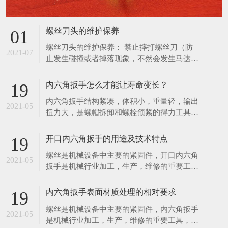
扭力大，是螺帽拆卸和螺栓预紧的得力工具。
使用，防止更深度地损坏螺丝刀，并通知管理
扭力控制在此3%范围内，能满足联接预紧高
人员进行维修管理。
精度扭 力值的要求。特种工具力矩就是力和
开口内六角扳手的用途及技术特点
19
距离的乘积，在紧固螺丝螺栓螺母等螺纹紧固
螺丝是机械设备中主要的紧固件，开口内六角
件时需要控制施加的力矩大小，以保证螺纹紧
2021-05
扳手是机械行业加工，生产，维修的重要工
固且不至 于因力矩过大破坏螺纹。为了延长
具，该项目是传统扳手工具的一次革命，它有
内六角扳手的使用寿
以下几项优点。 1．可快速工作，工作速度比
内六角扳手表面材质处理的相对要求
19
传统扳手快三至四倍，比快速扳手的工作速度
螺丝是机械设备中主要的紧固件，内六角扳手
还要快。 2．一个开口内六角扳手可适用于2
2021-05
是机械行业加工，生产，维修的重要工具，该
—6种规格的螺丝，而一个双头呆扳手只适用2
项目是传统扳手工具的一次革命。现根据内六
种螺丝。 一个
角扳手的不同材质，对内六角扳手提出对应的
表面处理要求。 1．亮铬：像镜面一样的光
亮； 2．亚铬：无光泽； 3．电泳：黑色，有
在线留言
亮度，在外加直流电的作用下，使带电粒子在
分散的介质力向