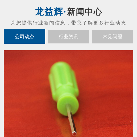
螺丝刀头的维护保养
01
螺丝刀头的维护保养： 禁止摔打螺丝刀（防
2021-07
止发生碰撞或者掉落现象，不然会发生马达噪
音以及起子出现晃动的现象）。 拔螺丝刀与
配套控制器的连接插头，应当以插头基部为力
内六角扳手怎么才能让寿命变长？
19
点，不应当用力拉扯电线，避免损坏接触的插
内六角扳手结构紧凑，体积小，重量轻，输出
头。 螺丝刀工作时摇晃太大时必须立刻停止
2021-05