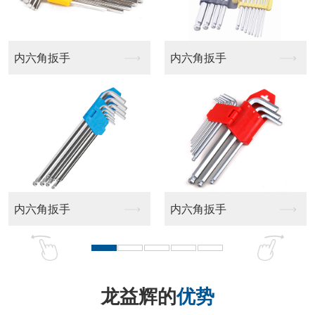
平头十字批头
十字批头
龙益辉的
优势
品牌实力强 匠心品质好 售后服务佳