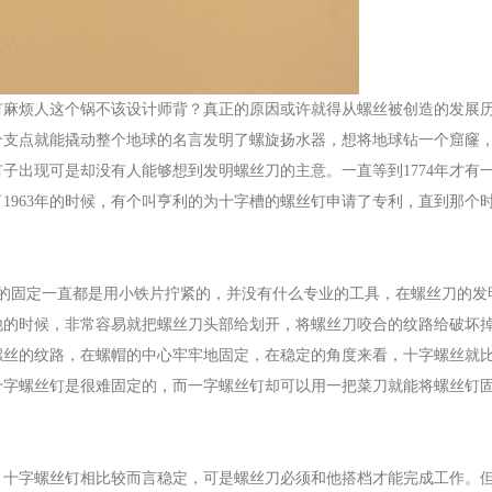
钉麻烦人这个锅不该设计师背？真正的原因或许就得从螺丝被创造的发展
个支点就能撬动整个地球的名言发明了螺旋扬水器，想将地球钻一个窟窿
子出现可是却没有人能够想到发明螺丝刀的主意。一直等到1774年才有
1963年的时候，有个叫亨利的为十字槽的螺丝钉申请了专利，直到那个
钉的固定一直都是用小铁片拧紧的，并没有什么专业的工具，在螺丝刀的发
他的时候，非常容易就把螺丝刀头部给划开，将螺丝刀咬合的纹路给破坏
螺丝的纹路，在螺帽的中心牢牢地固定，在稳定的角度来看，十字螺丝就
十字螺丝钉是很难固定的，而一字螺丝钉却可以用一把菜刀就能将螺丝钉
，十字螺丝钉相比较而言稳定，可是螺丝刀必须和他搭档才能完成工作。