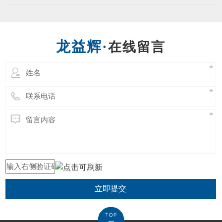
项目是传统扳手工具的一次革命。现根据内六
种螺丝。 一个
角扳手的不同材质，对内六角扳手提出对应的
表面处理要求。 1．亮铬：像镜面一样的光
亮； 2．亚铬：无光泽； 3．电泳：黑色，有
在线留言
亮度，在外加直流电的作用下，使带电粒子在
分散的介质力向
立即提交