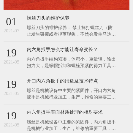
螺丝刀头的维护保养
01
螺丝刀头的维护保养： 禁止摔打螺丝刀（防
2021-07
止发生碰撞或者掉落现象，不然会发生马达噪
音以及起子出现晃动的现象）。 拔螺丝刀与
配套控制器的连接插头，应当以插头基部为力
内六角扳手怎么才能让寿命变长？
19
点，不应当用力拉扯电线，避免损坏接触的插
内六角扳手结构紧凑，体积小，重量轻，输出
头。 螺丝刀工作时摇晃太大时必须立刻停止
2021-05
扭力大，是螺帽拆卸和螺栓预紧的得力工具。
使用，防止更深度地损坏螺丝刀，并通知管理
扭力控制在此3%范围内，能满足联接预紧高
人员进行维修管理。
精度扭 力值的要求。特种工具力矩就是力和
开口内六角扳手的用途及技术特点
19
距离的乘积，在紧固螺丝螺栓螺母等螺纹紧固
螺丝是机械设备中主要的紧固件，开口内六角
件时需要控制施加的力矩大小，以保证螺纹紧
2021-05
扳手是机械行业加工，生产，维修的重要工
固且不至 于因力矩过大破坏螺纹。为了延长
具，该项目是传统扳手工具的一次革命，它有
内六角扳手的使用寿
以下几项优点。 1．可快速工作，工作速度比
内六角扳手表面材质处理的相对要求
19
传统扳手快三至四倍，比快速扳手的工作速度
螺丝是机械设备中主要的紧固件，内六角扳手
还要快。 2．一个开口内六角扳手可适用于2
2021-05
是机械行业加工，生产，维修的重要工具，该
—6种规格的螺丝，而一个双头呆扳手只适用2