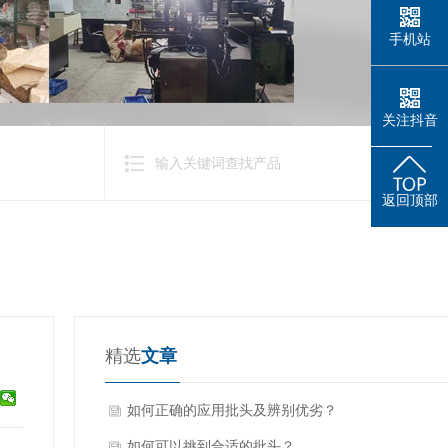
手机站
关注抖音
返回顶部
精选
文章
如何正确的应用批头及辨别优劣？
如何可以挑到合适的批头？