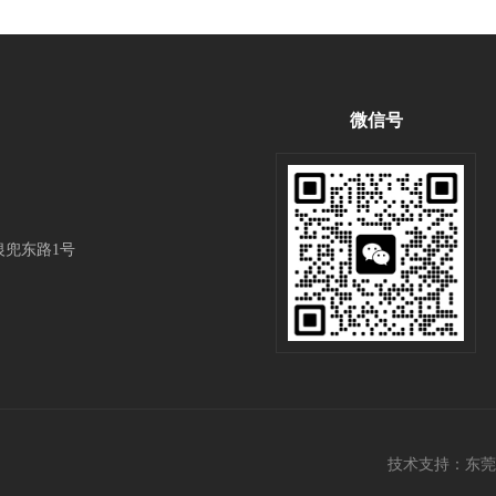
微信号
兜东路1号
技术支持：
东莞