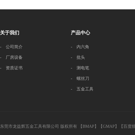
关于我们
产品中心
- 公司简介
- 内六角
- 厂房设备
- 批头
- 资质证书
- 测电笔
- 螺丝刀
- 五金工具
东莞市龙益辉五金工具有限公司 版权所有 【
BMAP
】【
GMAP
】【
百度