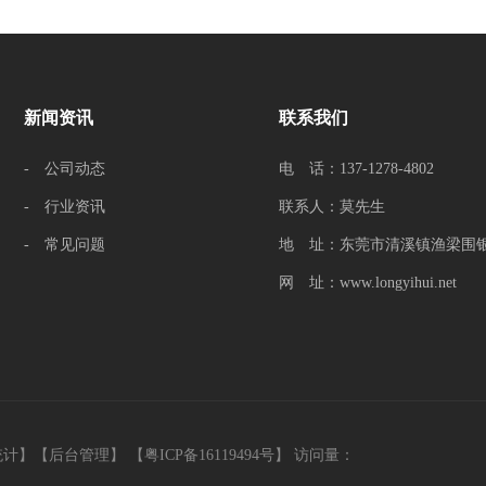
新闻资讯
联系我们
- 公司动态
电 话：137-1278-4802
- 行业资讯
联系人：莫先生
- 常见问题
地 址：东莞市清溪镇渔梁围银
网 址：www.longyihui.net
统计
】【
后台管理
】
【粤ICP备16119494号】
访问量：