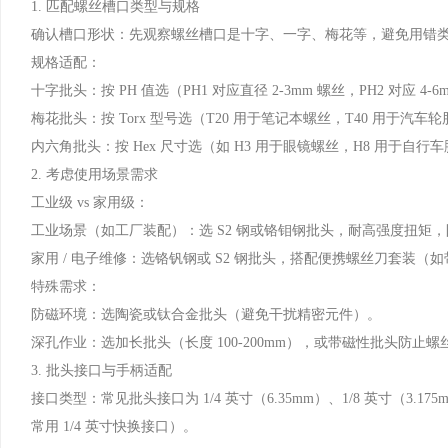
1. 匹配螺丝槽口类型与规格
确认槽口形状：先观察螺丝槽口是十字、一字、梅花等，避免用错
规格适配：
十字批头：按 PH 值选（PH1 对应直径 2-3mm 螺丝，PH2 对应 4-
梅花批头：按 Torx 型号选（T20 用于笔记本螺丝，T40 用于汽车
内六角批头：按 Hex 尺寸选（如 H3 用于眼镜螺丝，H8 用于自行
2. 考虑使用场景需求
工业级 vs 家用级：
工业场景（如工厂装配）：选 S2 钢或铬钼钢批头，耐高强度扭矩
家用 / 电子维修：选铬钒钢或 S2 钢批头，搭配便携螺丝刀套装（
特殊需求：
防磁环境：选陶瓷或钛合金批头（避免干扰精密元件）。
深孔作业：选加长批头（长度 100-200mm），或带磁性批头防止螺
3. 批头接口与手柄适配
接口类型：常见批头接口为 1/4 英寸（6.35mm）、1/8 英寸（
常用 1/4 英寸快换接口）。