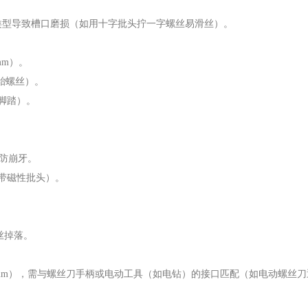
类型导致槽口磨损（如用十字批头拧一字螺丝易滑丝）。
6mm）。
轮胎螺丝）。
车脚踏）。
，防崩牙。
如带磁性批头）。
丝掉落。
3.175mm），需与螺丝刀手柄或电动工具（如电钻）的接口匹配（如电动螺丝