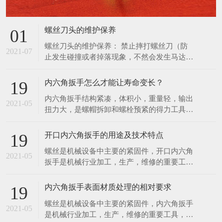
扭力大，是螺帽拆卸和螺栓预紧的得力工具。
使用，防止更深度地损坏螺丝刀，并通知管理
扭力控制在此3%范围内，能满足联接预紧高
人员进行维修管理。
精度扭 力值的要求。特种工具力矩就是力和
开口内六角扳手的用途及技术特点
19
距离的乘积，在紧固螺丝螺栓螺母等螺纹紧固
螺丝是机械设备中主要的紧固件，开口内六角
件时需要控制施加的力矩大小，以保证螺纹紧
2021-05
扳手是机械行业加工，生产，维修的重要工
固且不至 于因力矩过大破坏螺纹。为了延长
具，该项目是传统扳手工具的一次革命，它有
内六角扳手的使用寿
以下几项优点。 1．可快速工作，工作速度比
内六角扳手表面材质处理的相对要求
19
传统扳手快三至四倍，比快速扳手的工作速度
螺丝是机械设备中主要的紧固件，内六角扳手
还要快。 2．一个开口内六角扳手可适用于2
2021-05
是机械行业加工，生产，维修的重要工具，该
—6种规格的螺丝，而一个双头呆扳手只适用2
项目是传统扳手工具的一次革命。现根据内六
种螺丝。 一个
角扳手的不同材质，对内六角扳手提出对应的
表面处理要求。 1．亮铬：像镜面一样的光
亮； 2．亚铬：无光泽； 3．电泳：黑色，有
在线留言
亮度，在外加直流电的作用下，使带电粒子在
分散的介质力向