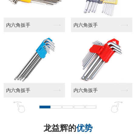
平头十字批头
十字批头
龙益辉的
优势
品牌实力强 匠心品质好 售后服务佳