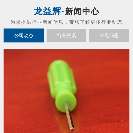
螺丝刀头的维护保养
01
螺丝刀头的维护保养： 禁止摔打螺丝刀（防
2021-07
止发生碰撞或者掉落现象，不然会发生马达噪
音以及起子出现晃动的现象）。 拔螺丝刀与
配套控制器的连接插头，应当以插头基部为力
内六角扳手怎么才能让寿命变长？
19
点，不应当用力拉扯电线，避免损坏接触的插
内六角扳手结构紧凑，体积小，重量轻，输出
头。 螺丝刀工作时摇晃太大时必须立刻停止
2021-05