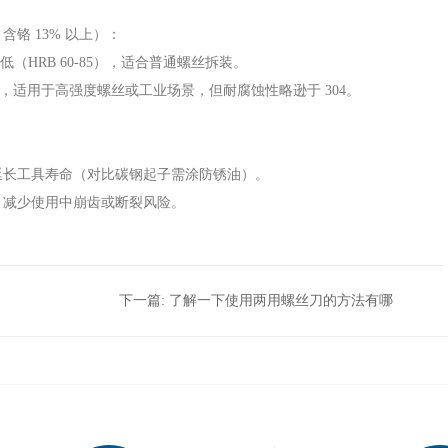
，含铬 13% 以上）：
（HRB 60-85），适合普通螺丝拆装。
磨性好，适用于高强度螺丝或工业场景，但耐腐蚀性略逊于 304。
延长工具寿命（对比碳钢起子需涂防锈油）。
，减少使用中崩齿或断裂风险。
下一篇:
了解一下使用两用螺丝刀的方法有哪
些？